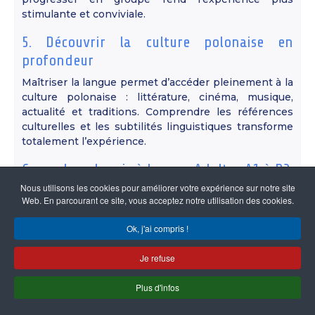
stimulante et conviviale.
5. Découvrir la culture polonaise en
profondeur
Maîtriser la langue permet d’accéder pleinement à la
culture polonaise : littérature, cinéma, musique,
actualité et traditions. Comprendre les références
culturelles et les subtilités linguistiques transforme
totalement l’expérience.
Cours de polonais à Lyon – Adultes A1 à B2
Nous utilisons les cookies pour améliorer votre expérience sur notre site
Notre centre propose des
cours de polonais à Lyon
Web. En parcourant ce site, vous acceptez notre utilisation des cookies.
pour adultes
, du niveau débutant (A1/A2) au niveau
intermédiaire (B1/B2). Vous progressez à l’oral et à
Ok, j'ai compris !
l’écrit grâce à une méthode structurée, une
ambiance conviviale et des supports adaptés.
Je refuse
Centre de Langue Polonaise de Lyon – Le
Plus d'infos
polonais pour les petits et pour les grands.