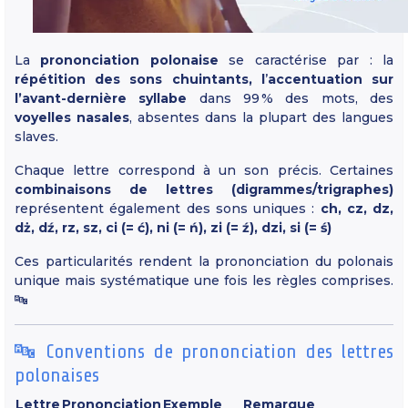
La
prononciation polonaise
se caractérise par : la
répétition des sons chuintants, l
’
accentuation sur
l’avant-dernière syllabe
dans 99 % des mots, des
voyelles nasales
, absentes dans la plupart des langues
slaves.
Chaque lettre correspond à un son précis. Certaines
combinaisons de lettres (digrammes/trigraphes)
représentent également des sons uniques :
ch, cz, dz,
dż, dź, rz, sz, ci (= ć), ni (= ń), zi (= ź), dzi, si (= ś)
Ces particularités rendent la prononciation du polonais
unique mais systématique une fois les règles comprises.
🔤
🔤 Conventions de prononciation des lettres
polonaises
Lettre
Prononciation
Exemple
Remarque