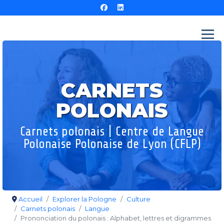
CARNETS
POLONAIS
Carnets polonais | Centre de Langue
Polonaise Polonaise de Lyon (CFLP)
Accueil
Explorer la Pologne
Culture
Carnets polonais
Langue
Prononciation du polonais : Alphabet, lettres et digrammes