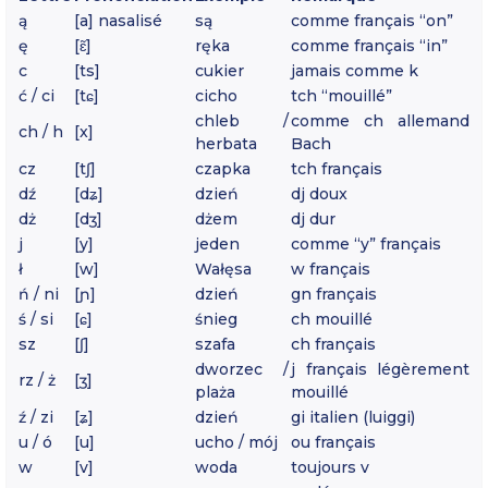
ą
[a] nasalisé
są
comme français “on”
ę
[ɛ̃]
ręka
comme français “in”
c
[ts]
cukier
jamais comme k
ć / ci
[tɕ]
cicho
tch “mouillé”
chleb /
comme ch allemand
ch / h
[x]
herbata
Bach
cz
[tʃ]
czapka
tch français
dź
[dʑ]
dzień
dj doux
dż
[dʒ]
dżem
dj dur
j
[y]
jeden
comme “y” français
ł
[w]
Wałęsa
w français
ń / ni
[ɲ]
dzień
gn français
ś / si
[ɕ]
śnieg
ch mouillé
sz
[ʃ]
szafa
ch français
dworzec /
j français légèrement
rz / ż
[ʒ]
plaża
mouillé
ź / zi
[ʑ]
dzień
gi italien (luiggi)
u / ó
[u]
ucho / mój
ou français
w
[v]
woda
toujours v