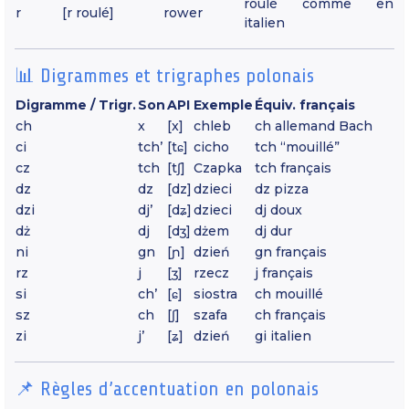
roulé comme en
r
[r roulé]
rower
italien
📊 Digrammes et trigraphes polonais
Digramme / Trigr.
Son
API
Exemple
Équiv. français
ch
x
[x]
chleb
ch allemand Bach
ci
tch’
[tɕ]
cicho
tch “mouillé”
cz
tch
[tʃ]
Czapka
tch français
dz
dz
[dz]
dzieci
dz pizza
dzi
dj’
[dʑ]
dzieci
dj doux
dż
dj
[dʒ]
dżem
dj dur
ni
gn
[ɲ]
dzień
gn français
rz
j
[ʒ]
rzecz
j français
si
ch’
[ɕ]
siostra
ch mouillé
sz
ch
[ʃ]
szafa
ch français
zi
j’
[ʑ]
dzień
gi italien
📌 Règles d’accentuation en polonais