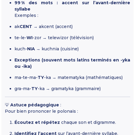
99 % des mots : accent sur l’avant-dernière
syllabe
Exemples :
ak
CENT
→ akcent (accent)
te-le-
WI
-zor → telewizor (télévision)
kuch-
NIA
→ kuchnia (cuisine)
Exceptions (souvent mots latins terminés en -yka
ou -ika)
ma-te-ma-
TY
-ka → matematyka (mathématiques)
gra-ma-
TY
-ka → gramatyka (grammaire)
💡
Astuce pédagogique
:
Pour bien prononcer le polonais :
Écoutez et répétez
chaque son et digramme.
Identifiez l’accent
sur l’avant-dernière syllabe.