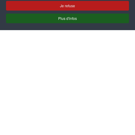
FAQ – Questions fréquentes
Je refuse
NOTRE OFFRE
Plus d'infos
Cours de polonais - adultes
Test de niveau en polonais
École Maternelle Polonaise
Service de traduction polonais
INFOS PRATIQUES
Visiter la Pologne
Médias polonais
Institutions polonaises
Organisations polonaises
CONTACT